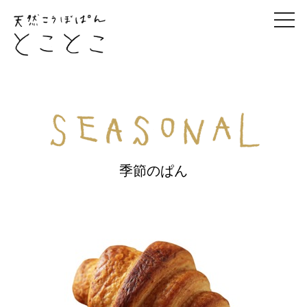
togg
navi
季節のぱん