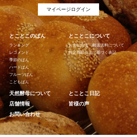
マイページログイン
とことこのぱん
とことこについて
ランキング
お支払方法・郵送送料について
レコメンド
特定商取引法に基づく表記
季節のぱん
ハードぱん
フルーツぱん
こどもぱん
天然酵母について
とことこ日記
店舗情報
皆様の声
お問い合わせ