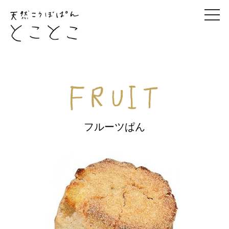
togg
navi
フルーツぱん