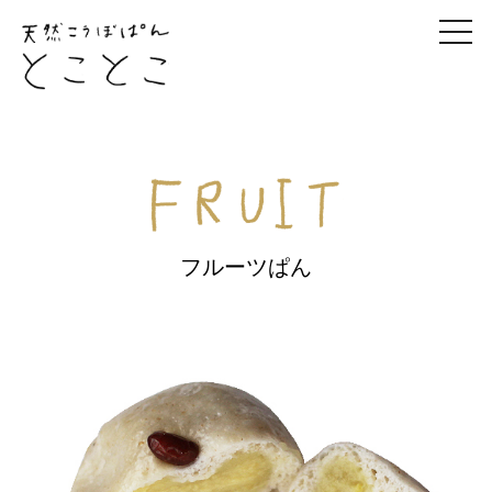
togg
navi
フルーツぱん